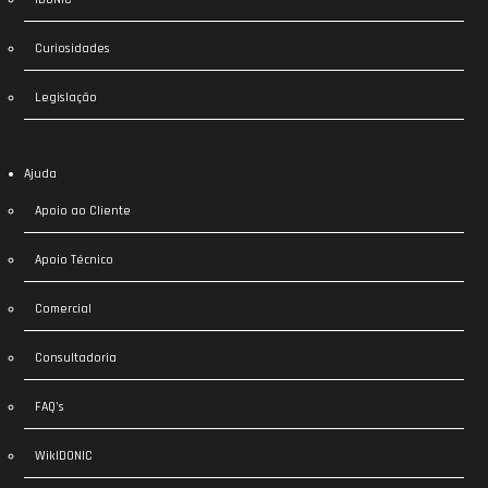
Curiosidades
Legislação
Ajuda
Apoio ao Cliente
Apoio Técnico
Comercial
Consultadoria
FAQ’s
WikIDONIC