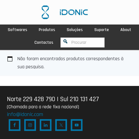
Softwares
Produtos
Soluções
Suporte
About
Contactos
Não foram encontrados produtos correspondentes à
sua pesquisa.
Norte 229 428 790
|
Sul 210 131 427
(Chamada para a rede fixa nacional)
info@idonic.com