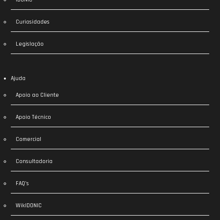
Curiosidades
Legislação
Ajuda
Apoio ao Cliente
Apoio Técnico
Comercial
Consultadoria
FAQ’s
WikIDONIC