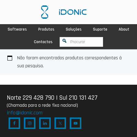
Softwares
Produtos
Soluções
Suporte
About
Contactos
Não foram encontrados produtos correspondentes à
sua pesquisa.
Norte 229 428 790
|
Sul 210 131 427
(Chamada para a rede fixa nacional)
info@idonic.com