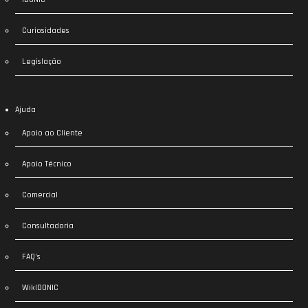
Curiosidades
Legislação
Ajuda
Apoio ao Cliente
Apoio Técnico
Comercial
Consultadoria
FAQ’s
WikIDONIC