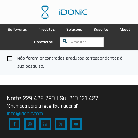
Softwares
Produtos
Soluções
Suporte
About
Contactos
Não foram encontrados produtos correspondentes à
sua pesquisa.
Norte 229 428 790
|
Sul 210 131 427
(Chamada para a rede fixa nacional)
info@idonic.com