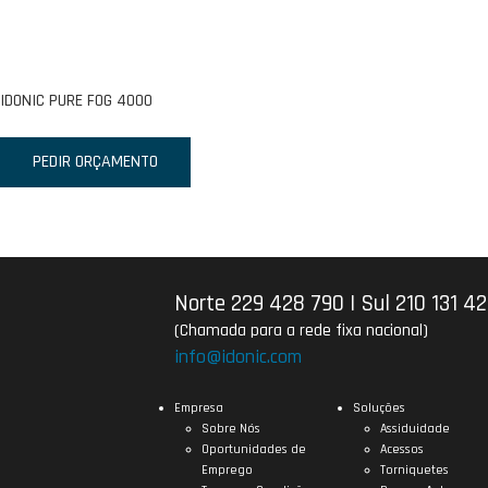
IDONIC PURE FOG 4000
PEDIR ORÇAMENTO
Norte 229 428 790
|
Sul 210 131 4
(Chamada para a rede fixa nacional)
info@idonic.com
Empresa
Soluções
Sobre Nós
Assiduidade
Oportunidades de
Acessos
Emprego
Torniquetes