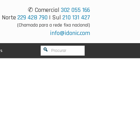
✆ Comercial
302 055 166
Norte
229 428 790
| Sul
210 131 427
(Chamada para a rede fixa nacional)
info@idonic.com
os