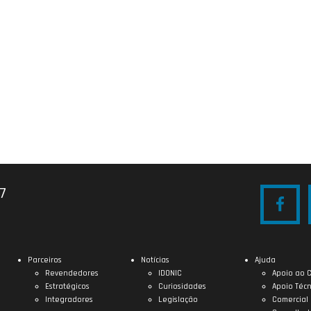
27
Parceiros
Notícias
Ajuda
Revendedores
IDONIC
Apoio ao C
Estratégicos
Curiosidades
Apoio Técn
Integradores
Legislação
Comercial