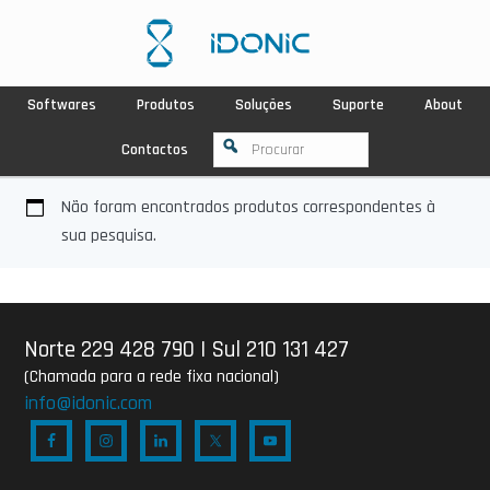
Softwares
Produtos
Soluções
Suporte
About
Contactos
Não foram encontrados produtos correspondentes à
sua pesquisa.
Norte 229 428 790
|
Sul 210 131 427
(Chamada para a rede fixa nacional)
info@idonic.com