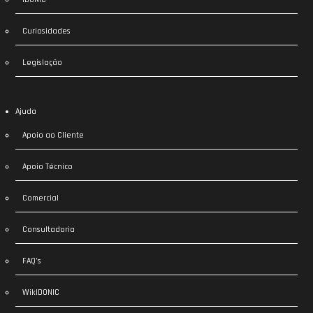
Curiosidades
Legislação
Ajuda
Apoio ao Cliente
Apoio Técnico
Comercial
Consultadoria
FAQ’s
WikIDONIC