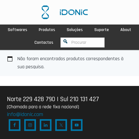
Softwares
Produtos
Soluções
Suporte
About
Contactos
Não foram encontrados produtos correspondentes à
sua pesquisa.
Norte 229 428 790
|
Sul 210 131 427
(Chamada para a rede fixa nacional)
info@idonic.com