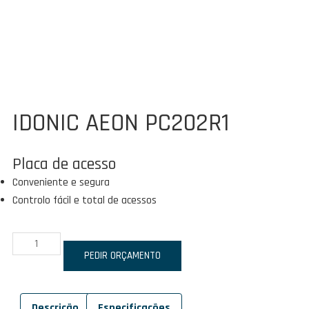
IDONIC AEON PC202R1
Placa de acesso
Conveniente e segura
Controlo fácil e total de acessos
Quantidade
de
PEDIR ORÇAMENTO
IDONIC
AEON
Descrição
Especificações