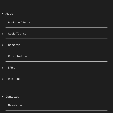
Ajuda
Apoio ao Cliente
Apoio Técnico
Comercial
Consultadoria
FAQ’s
WikIDONIC
Contactos
Newsletter