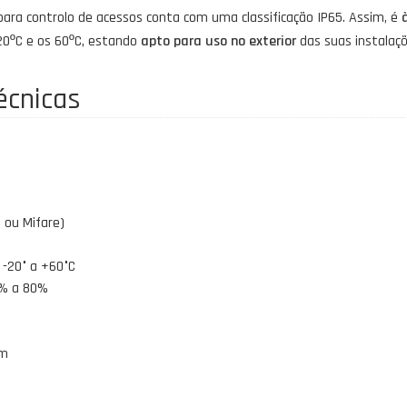
para controlo de acessos conta com uma classificação IP65. Assim, é
20ºC e os 60ºC, estando
apto para uso no exterior
das suas instalaçõ
écnicas
 ou Mifare)
-20° a +60°C
0% a 80%
cm