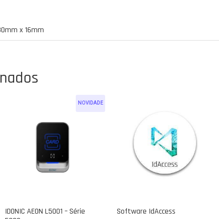
x 80mm x 16mm
onados
NOVIDADE
IDONIC AEON L5001 – Série
Software IdAccess