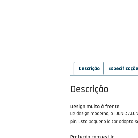
Descrição
Especificaçõ
Descrição
Design muito à frente
De design moderno, o IDONIC AEON
pin
. Este pequeno leitor adapta-
Proteção com estilo