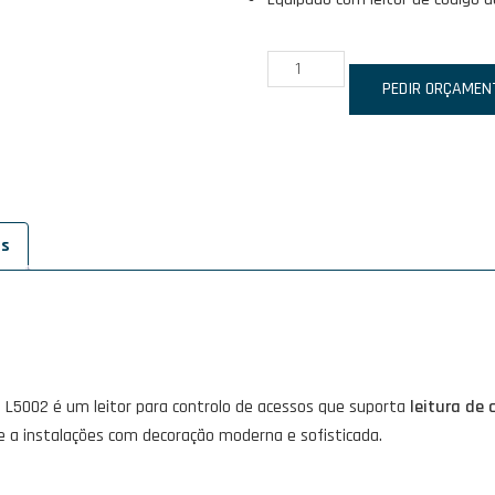
Quantidade
de
PEDIR ORÇAMEN
IDONIC
AEON
L5002
-
Série
es
5000
 L5002 é um leitor para controlo de acessos que suporta
leitura de 
se a instalações com decoração moderna e sofisticada.