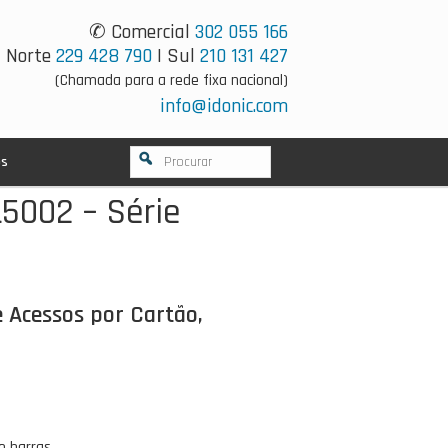
✆ Comercial
302 055 166
Norte
229 428 790
| Sul
210 131 427
(Chamada para a rede fixa nacional)
info@idonic.com
os
5002 – Série
e Acessos por Cartão,
e barras