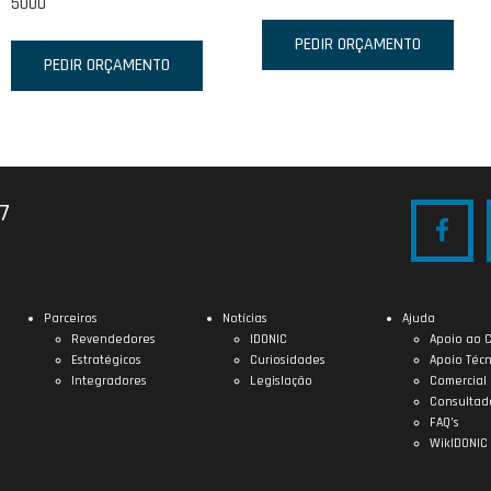
5000
PEDIR ORÇAMENTO
PEDIR ORÇAMENTO
27
Parceiros
Notícias
Ajuda
Revendedores
IDONIC
Apoio ao C
Estratégicos
Curiosidades
Apoio Técn
Integradores
Legislação
Comercial
Consultad
FAQ’s
WikIDONIC