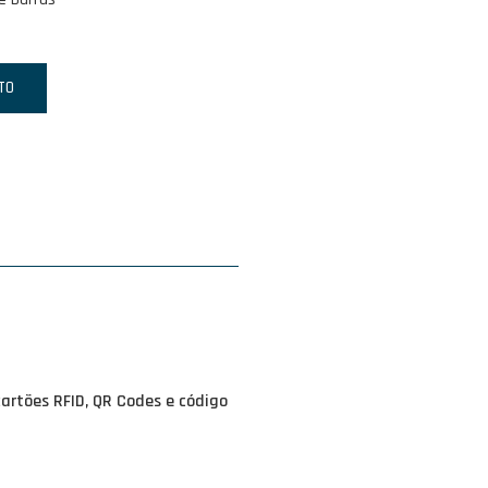
TO
cartões RFID, QR Codes e
código