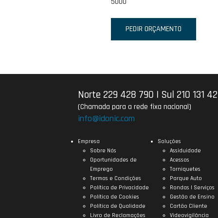
5000
PEDIR ORÇAMENTO
Norte 229 428 790
|
Sul 210 131 4
(Chamada para a rede fixa nacional)
info@idonic.com
Empresa
Soluções
Sobre Nós
Assiduidade
Oportunidades de
Acessos
Emprego
Torniquetes
Termos e Condições
Parque Auto
Política de Privacidade
Rondas | Serviços
Política de Cookies
Gestão de Ensino
Política de Qualidade
Cartão Cliente
Livro de Reclamações
Videovigilância