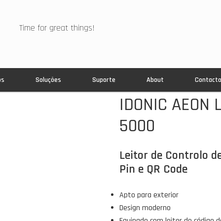
Time for great things!
os
Soluções
Suporte
About
Contact
IDONIC AEON L
NOVIDADE
5000
Leitor de Controlo d
Pin e QR Code
Apto para exterior
Design moderno
Equipado com leitor de código d