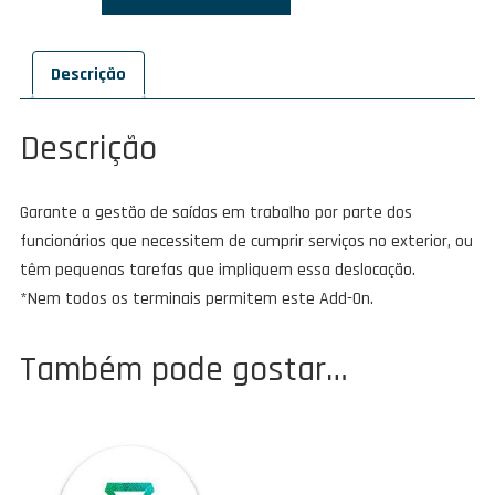
Add-
On
Descrição
Task
-
Complementary
Descrição
Garante a gestão de saídas em trabalho por parte dos
funcionários que necessitem de cumprir serviços no exterior, ou
têm pequenas tarefas que impliquem essa deslocação.
*Nem todos os terminais permitem este Add-On.
Também pode gostar…