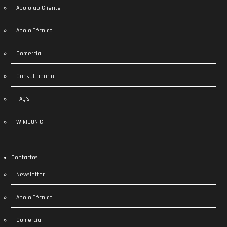
Apoio ao Cliente
Apoio Técnico
Comercial
Consultadoria
FAQ’s
WikIDONIC
Contactos
Newsletter
Apoio Técnico
Comercial