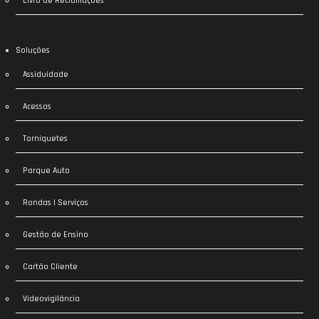
Livro de Reclamações
Soluções
Assiduidade
Acessos
Torniquetes
Parque Auto
Rondas | Serviços
Gestão de Ensino
Cartão Cliente
Videovigilância