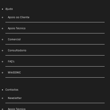
Ajuda
Apoio ao Cliente
Apoio Técnico
Comercial
Consultadoria
FAQ’s
WikIDONIC
Contactos
Newsletter
Apoio Técnico