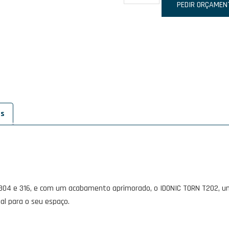
de
PEDIR ORÇAMEN
IDONIC
TORN
T202
es
 304 e 316, e com um acabamento aprimorado, o IDONIC TORN T202, um
eal para o seu espaço.