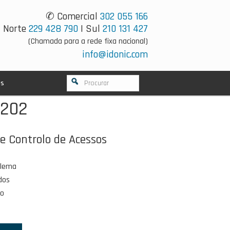
✆ Comercial
302 055 166
Norte
229 428 790
| Sul
210 131 427
(Chamada para a rede fixa nacional)
info@idonic.com
os
T202
de Controlo de Acessos
blema
dos
mo