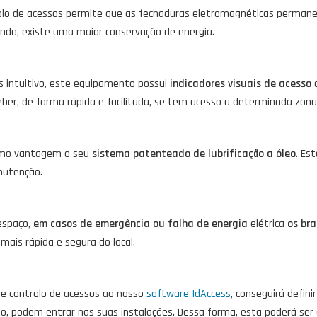
trolo de acessos permite que as fechaduras eletromagnéticas perma
endo, existe uma maior conservação de energia.
s intuitivo, este equipamento possui
indicadores visuais de acesso
c
eber, de forma rápida e facilitada, se tem acesso a determinada zona
omo vantagem o seu
sistema patenteado de lubrificação a óleo
. Es
nutenção.
espaço,
em casos de emergência ou falha de energia
elétrica
os br
ais rápida e segura do local.
 de controlo de acessos ao nosso
software IdAccess
, conseguirá defin
o, podem entrar nas suas instalações. Dessa forma, esta poderá ser 