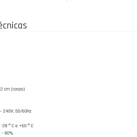
écnicas
52 cm (corpo)
 ~ 240V, 50/60Hz
28 º C e +60 º C
 – 80%