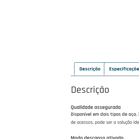
Descrição
Especificaçõ
Descrição
Qualidade assegurada
Disponível em dois tipos de aço
,
de acessos, pode ser a solução id
Modo descanso ativado