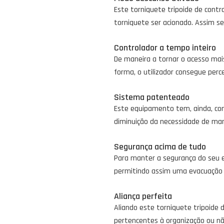
Este torniquete tripoide de con
torniquete ser acionado. Assim s
Controlador a tempo inteiro
De maneira a tornar o acesso mai
forma, o utilizador consegue perc
Sistema patenteado
Este equipamento tem, ainda, c
diminuição da necessidade de ma
Segurança acima de tudo
Para manter a segurança do seu 
permitindo assim uma evacuação m
Aliança perfeita
Aliando este torniquete tripoide
pertencentes à organização ou nã