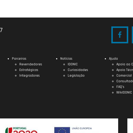
27
Parceiros
Notícias
Ajuda
Revendedores
IDONIC
Apoio ao C
Estratégicos
Curiosidades
Apoio Técn
Integradores
Legislação
Comercial
Consultad
FAQ’s
WikIDONIC