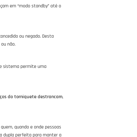
neçam em “modo standby” até o
oncedido ou negado. Desta
 ou não.
te sistema permite uma
aços do torniquete destrancam
,
ir quem, quando e onde pessoas
a dupla perfeita para manter a