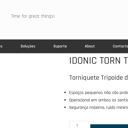
Time for great things!
os
Soluções
Suporte
About
Contact
IDONIC TORN 
Torniquete Tripoide 
Espaços pequenos não são pro
Operacional em ambos os senti
Segurança máxima, ruído míni
Quantidade