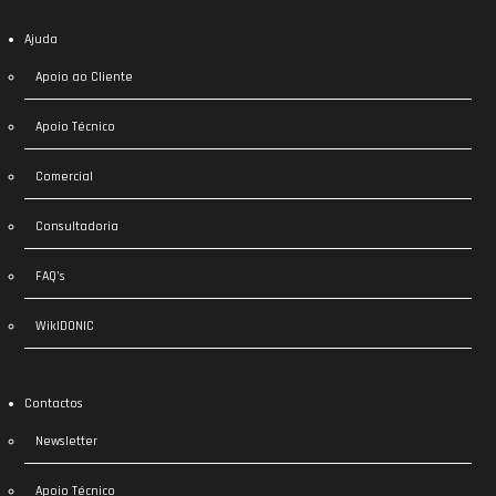
Ajuda
Apoio ao Cliente
Apoio Técnico
Comercial
Consultadoria
FAQ’s
WikIDONIC
Contactos
Newsletter
Apoio Técnico