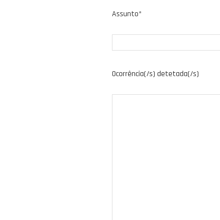
Assunto*
Ocorrência(/s) detetada(/s)