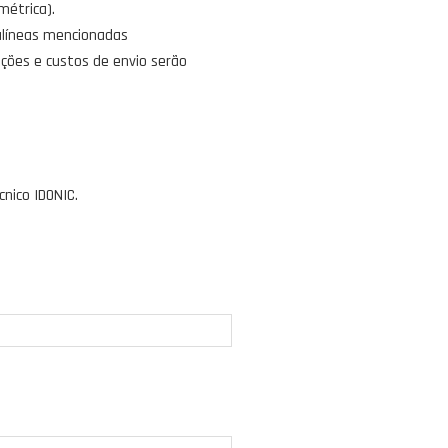
métrica).
alíneas mencionadas
ações e custos de envio serão
nico IDONIC.