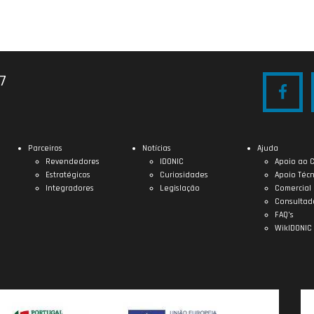
27
Parceiros
Notícias
Ajuda
Revendedores
IDONIC
Apoio ao C
Estratégicos
Curiosidades
Apoio Técn
Integradores
Legislação
Comercial
Consultad
FAQ’s
WikIDONIC