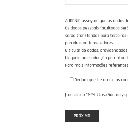
A IDONIC assegura que os dados f
Os dados pessoais facultados se
serão transferidos para terceiro
parceiros ou fornecedores.
O titular de dados, providenciado
bloqueio ou eliminação parcial ou
Para mais informações referentes 
Declaro que li e aceito as con
[multistep "1-2-https://idonicsys