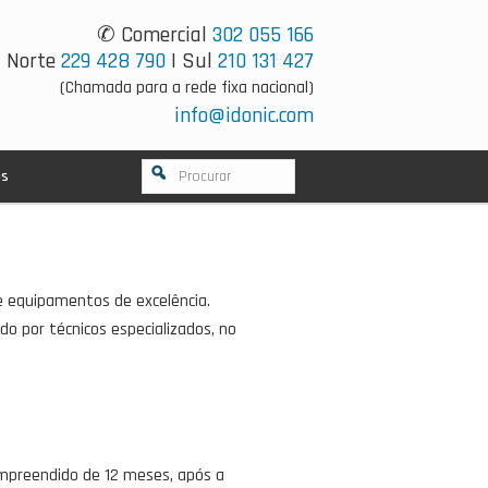
✆ Comercial
302 055 166
Norte
229 428 790
| Sul
210 131 427
(Chamada para a rede fixa nacional)
info@idonic.com
os
e equipamentos de excelência.
o por técnicos especializados, no
ompreendido de 12 meses, após a