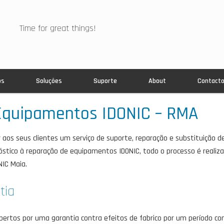
Time for great things!
os
Soluções
Suporte
About
Contact
Equipamentos IDONIC – RMA
 aos seus clientes um serviço de suporte, reparação e substituição d
stico à reparação de equipamentos IDONIC, todo o processo é realizad
NIC Maia.
tia
ertos por uma garantia contra efeitos de fabrico por um período c