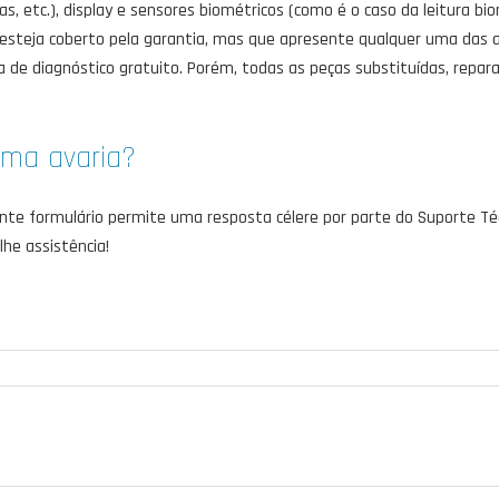
, etc.), display e sensores biométricos (como é o caso da leitura bio
 esteja coberto pela garantia, mas que apresente qualquer uma das 
 de diagnóstico gratuito. Porém, todas as peças substituídas, repar
uma avaria?
nte formulário permite uma resposta célere por parte do Suporte Téc
lhe assistência!