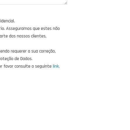
dencial.
ário. Asseguramos que estes não
arte dos nossos clientes,
dendo requerer a sua correção,
Proteção de Dados.
or favor consulte o seguinte
link.