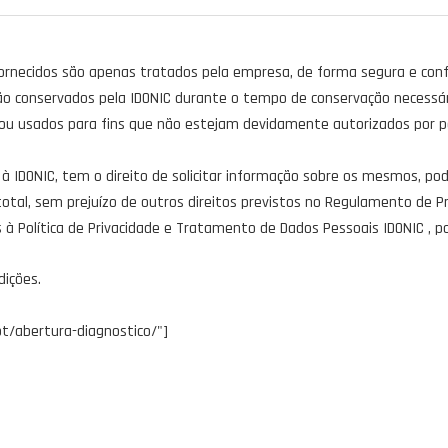
ornecidos são apenas tratados pela empresa, de forma segura e confi
rão conservados pela IDONIC durante o tempo de conservação necess
s ou usados para fins que não estejam devidamente autorizados por p
s à IDONIC, tem o direito de solicitar informação sobre os mesmos, po
 total, sem prejuízo de outros direitos previstos no Regulamento de 
à Política de Privacidade e Tratamento de Dados Pessoais IDONIC , p
dições.
.pt/abertura-diagnostico/"]