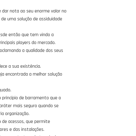
e dar nota ao seu enorme valor no
o de uma solução de assiduidade
desde então que tem vindo a
rincipais players do mercado.
roclamando a qualidade dos seus
ece a sua existência.
eja encontrada a melhor solução
quado.
o princípio de barramento que o
aráter mais seguro quando se
ia organização.
o de acessos, que permite
res e das instalações.