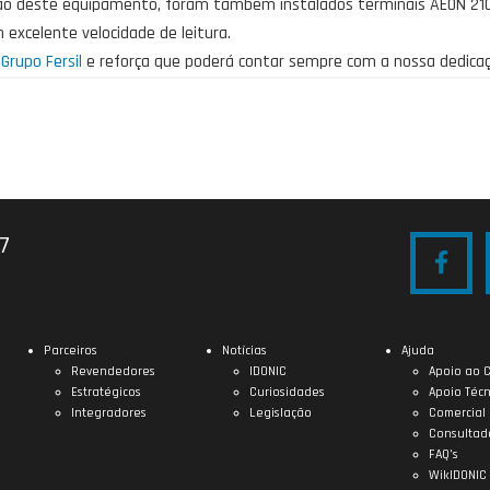
 deste equipamento, foram também instalados terminais AEON 210,
m excelente velocidade de leitura.
o
Grupo Fersil
e reforça que poderá contar sempre com a nossa dedica
27
Parceiros
Notícias
Ajuda
Revendedores
IDONIC
Apoio ao C
Estratégicos
Curiosidades
Apoio Técn
Integradores
Legislação
Comercial
Consultad
FAQ’s
WikIDONIC