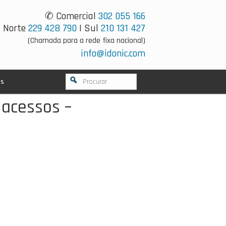
✆ Comercial
302 055 166
Norte
229 428 790
| Sul
210 131 427
(Chamada para a rede fixa nacional)
info@idonic.com
os
 acessos –
5