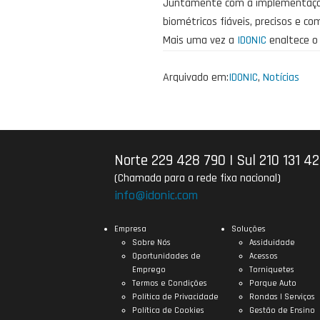
Juntamente com a implementação
biométricos fiáveis, precisos e co
Mais uma vez a
IDONIC
enaltece 
Arquivado em:
IDONIC
,
Notícias
Norte 229 428 790
|
Sul 210 131 4
(Chamada para a rede fixa nacional)
info@idonic.com
Empresa
Soluções
Sobre Nós
Assiduidade
Oportunidades de
Acessos
Emprego
Torniquetes
Termos e Condições
Parque Auto
Política de Privacidade
Rondas | Serviços
Política de Cookies
Gestão de Ensino