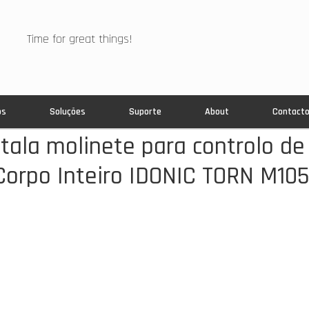
Time for great things!
os
Soluções
Suporte
About
Contact
stala molinete para controlo de
Corpo Inteiro IDONIC TORN M10