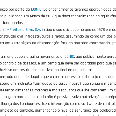
nção por parte da
IDONIC
. Já anteriormente tivemos oportunidade d
cia publicitada em Março de 2012 que dava conhecimento da aquisiçã
s funcionários.
ersil – Freitas e Silva, S.A.
iniciou a sua atividade no ano de 1978 e é 
onstrução civil, infraestruturas e regas, assumindo-se como um dos p
 em estratégias de diferenciação face ao mercado concorrencial, p
al um ano depois orgulha novamente a
IDONIC
, que publicamente agrad
o controlo de acessos, é um tema que deve ser abordado para que s
duzir-se em resultados positivos no final do ano laboral.
ementada depende daquilo que o cliente necessite e lhe seja mais ade
iu sobre um molinete (torniquete de corpo inteiro), que segue o mesm
apresenta dimensões maiores e mais robustas que lhe conferem um c
assagem para o outro lado não é possível, salvo autorização da própr
lhança dos torniquetes, faz a integração com o software de control
completa de controlo, aumentando o nível de segurança dos colaborado