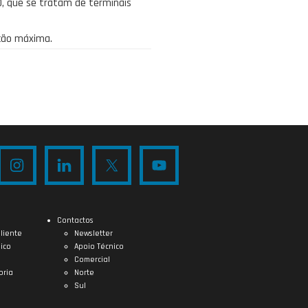
 que se tratam de terminais
ção máxima.
Contactos
liente
Newsletter
ico
Apoio Técnico
Comercial
oria
Norte
Sul