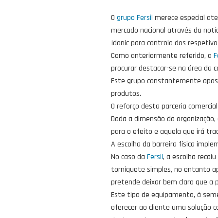
O
grupo Fersil
merece especial ate
mercado nacional através da notí
Idonic para controlo dos respetivo
Como anteriormente referido, a
F
procurar destacar-se na área da c
Este grupo constantemente aposta
produtos.
O reforço desta parceria comerci
Dada a dimensão da organização, 
para o efeito e aquela que irá tra
A escolha da barreira física impl
No caso da
Fersil
, a escolha reca
torniquete simples, no entanto 
pretende deixar bem claro que a p
Este tipo de equipamento, à seme
oferecer ao cliente uma solução 