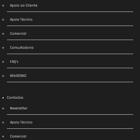
Apoio ao Cliente
Apoio Técnico
Comercial
Consultadoria
FAQ’s
WikIDONIC
Contactos
Newsletter
Apoio Técnico
Comercial