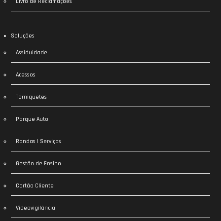
Livro de Reclamações
Soluções
Assiduidade
Acessos
Torniquetes
Parque Auto
Rondas | Serviços
Gestão de Ensino
Cartão Cliente
Videovigilância