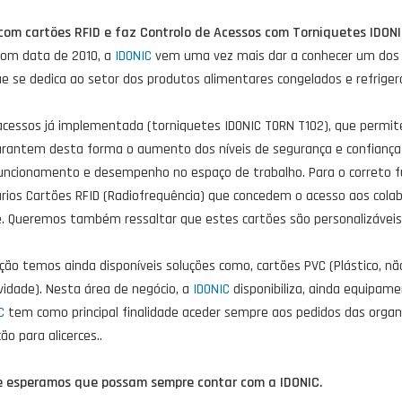
s com cartões RFID e faz Controlo de Acessos com Torniquetes IDON
 com data de 2010, a
IDONIC
vem uma vez mais dar a conhecer um dos s
ue se dedica ao setor dos produtos alimentares congelados e refrige
cessos já implementada (torniquetes IDONIC TORN T102), que permite 
arantem desta forma o aumento dos níveis de segurança e confiança
ncionamento e desempenho no espaço de trabalho. Para o correto 
ários Cartões RFID (Radiofrequência) que concedem o acesso aos cola
te. Queremos também ressaltar que estes cartões são personalizávei
ção temos ainda disponíveis soluções como, cartões PVC (Plástico, n
vidade). Nesta área de negócio, a
IDONIC
disponibiliza, ainda equipam
C
tem como principal finalidade aceder sempre aos pedidos das organ
 para alicerces..
 esperamos que possam sempre contar com a IDONIC.