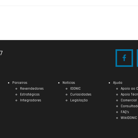
27
Parceiros
Notícias
Ajuda
Revendedores
IDONIC
Apoio ao C
Estratégicos
Curiosidades
Apoio Técn
Integradores
Legislação
Comercial
Consultad
FAQ’s
WikIDONIC