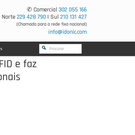
✆ Comercial
302 055 166
Norte
229 428 790
| Sul
210 131 427
(Chamada para a rede fixa nacional)
info@idonic.com
os
FID e faz
onais