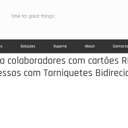
Time for great things!
os
Soluções
Suporte
About
Contact
ica colaboradores com cartões R
essos com Torniquetes Bidireci