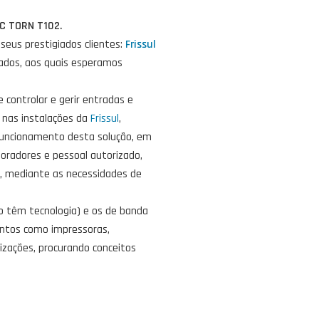
IC TORN T102.
eus prestigiados clientes:
Frissul
rados, aos quais esperamos
controlar e gerir entradas e
 nas instalações da
Frissul
,
funcionamento desta solução, em
boradores e pessoal autorizado,
s, mediante as necessidades de
ão têm tecnologia) e os de banda
entos como impressoras,
izações, procurando conceitos