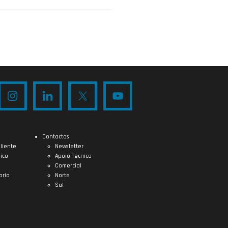
Contactos
liente
Newsletter
ico
Apoio Técnico
Comercial
oria
Norte
Sul