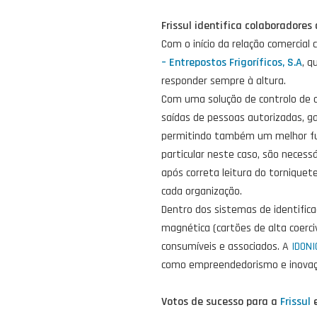
Frissul identifica colaboradore
Com o início da relação comercial
– Entrepostos Frigoríficos, S.A
, q
responder sempre à altura.
Com uma solução de controlo de a
saídas de pessoas autorizadas, g
permitindo também um melhor fu
particular neste caso, são necess
após correta leitura do tornique
cada organização.
Dentro dos sistemas de identifica
magnética (cartões de alta coerci
consumíveis e associados. A
IDONI
como empreendedorismo e inovação
Votos de sucesso para a
Frissul
e