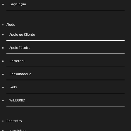
Legislação
Ajuda
Apoio ao Cliente
Apoio Técnico
Comercial
Consultadoria
FAQ’s
WikIDONIC
Contactos
Newsletter