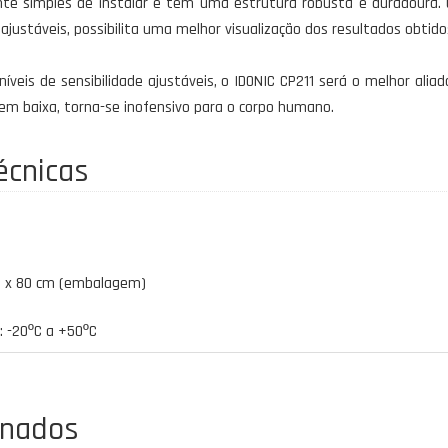
nte simples de instalar e tem uma estrutura robusta e duradoura.
ajustáveis, possibilita uma melhor visualização dos resultados obtidos
veis de sensibilidade ajustáveis, o IDONIC CP211 será o melhor aliad
m baixa, torna-se inofensivo para o corpo humano.
écnicas
3,5 x 80 cm (embalagem)
 -20ºC a +50ºC
onados