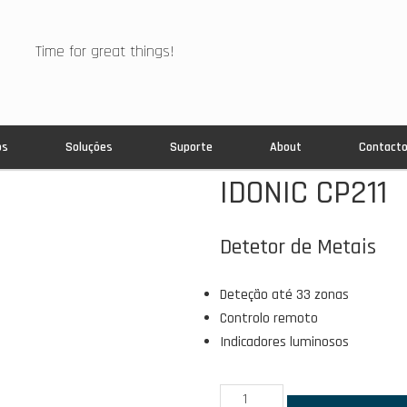
Time for great things!
os
Soluções
Suporte
About
Contact
IDONIC CP211
Detetor de Metais
Deteção até 33 zonas
Controlo remoto
Indicadores luminosos
Quantidade