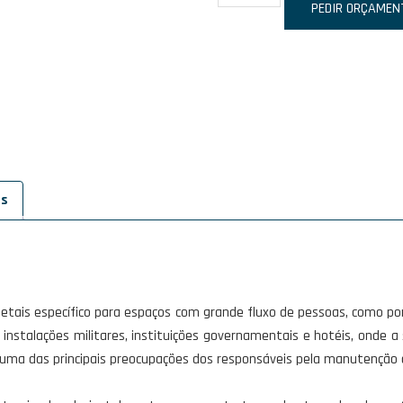
de
PEDIR ORÇAMEN
IDONIC
CP211
es
etais específico para espaços com grande fluxo de pessoas, como po
, instalações militares, instituições governamentais e hotéis, onde 
 uma das principais preocupações dos responsáveis pela manutenção do