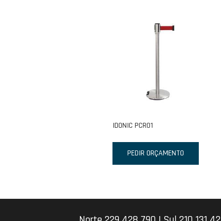
IDONIC PCR01
PEDIR ORÇAMENTO
Norte 229 428 790
|
Sul 210 131 4