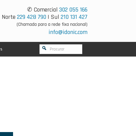
✆ Comercial
302 055 166
Norte
229 428 790
| Sul
210 131 427
(Chamada para a rede fixa nacional)
info@idonic.com
os