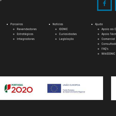
Parceiros
Notícias
Ajuda
Revendedores
IDONIC
Apoio ao C
Estratégicos
Curiosidades
Apoio Técn
Integradores
Legislação
Comercial
Consultad
FAQ’s
WikIDONIC