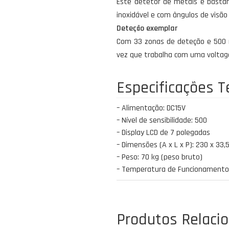
Este detetor de metais é basta
inoxidável e com ângulos de visão 
Deteção exemplar
Com 33 zonas de deteção e 500 ní
vez que trabalha com uma voltage
Especificações T
– Alimentação: DC15V
– Nível de sensibilidade: 500
– Display LCD de 7 polegadas
– Dimensões (A x L x P): 230 x 3
– Peso: 70 kg (peso bruto)
– Temperatura de Funcionamento:
Produtos Relaci