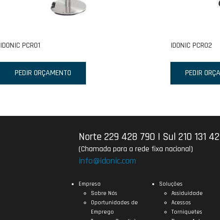
IDONIC PCR01
IDONIC PCR02
PEDIR ORÇAMENTO
PEDIR ORÇ
Norte 229 428 790
|
Sul 210 131 4
(Chamada para a rede fixa nacional)
info@idonic.com
Empresa
Soluções
Sobre Nós
Assiduidade
Oportunidades de
Acessos
Emprego
Torniquetes