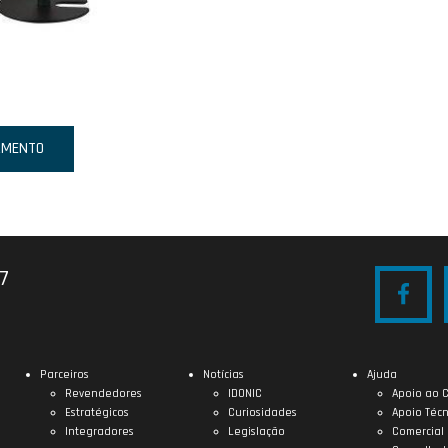
AMENTO
27
Parceiros
Notícias
Ajuda
Revendedores
IDONIC
Apoio ao C
Estratégicos
Curiosidades
Apoio Técn
Integradores
Legislação
Comercial