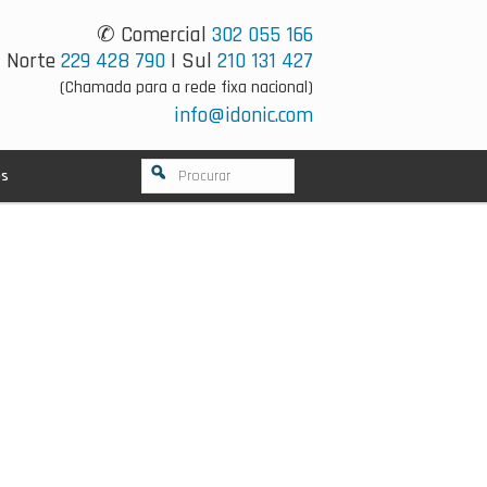
✆ Comercial
302 055 166
Norte
229 428 790
| Sul
210 131 427
(Chamada para a rede fixa nacional)
info@idonic.com
os