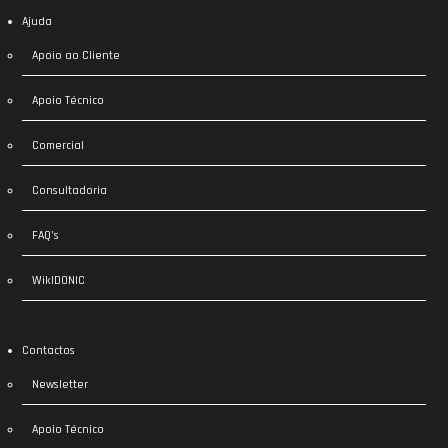
Ajuda
Apoio ao Cliente
Apoio Técnico
Comercial
Consultadoria
FAQ’s
WikIDONIC
Contactos
Newsletter
Apoio Técnico