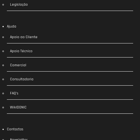
Legislação
Ajuda
Apoio ao Cliente
Apoio Técnico
Comercial
Consultadoria
FAQ’s
WikIDONIC
Contactos
Newsletter