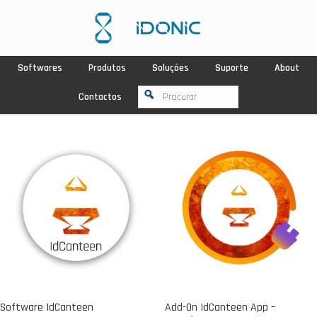
Softwares
Produtos
Soluções
Suporte
About
Contactos
Software IdCanteen
Add-On IdCanteen App –