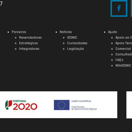
27
Parceiros
Notícias
Ajuda
Revendedores
IDONIC
Apoio ao C
Estratégicos
Curiosidades
Apoio Técn
Integradores
Legislação
Comercial
Consultad
FAQ’s
WikIDONIC