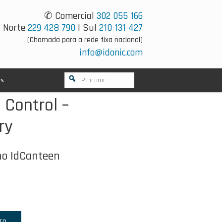
✆ Comercial
302 055 166
Norte
229 428 790
| Sul
210 131 427
(Chamada para a rede fixa nacional)
info@idonic.com
os
 Control –
ry
no IdCanteen