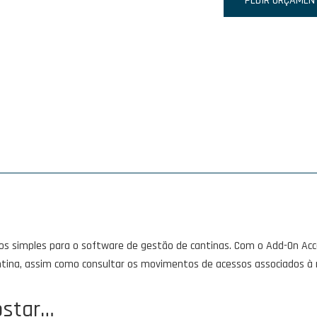
de
PEDIR ORÇAMEN
Add-
On
Access
Control
-
Complementary
os simples para o software de gestão de cantinas. Com o Add-On Acc
tina, assim como consultar os movimentos de acessos associados 
star…