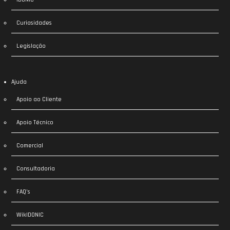
Curiosidades
Legislação
Ajuda
Apoio ao Cliente
Apoio Técnico
Comercial
Consultadoria
FAQ’s
WikIDONIC