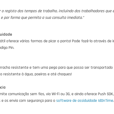
o registo dos tempos de trabalho, incluindo dos trabalhadores que e
l e por forma que permita a sua consulta imediata.”
duidade
átil oferece várias formas de picar o ponto! Pode fazê-lo através de i
digo Pin.
rracha resistente e tem uma pega para que possa ser transportado f
 resistente à água, poeiras e até choques!
ncia
ermite comunicação sem fios, via Wi-Fi ou 3G, e ainda oferece Push 
s e os envia com segurança para o
software de assiduidade IdOnTime