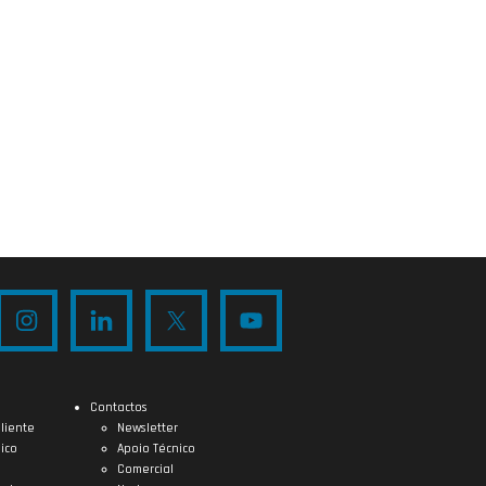
Contactos
liente
Newsletter
ico
Apoio Técnico
Comercial