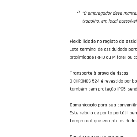
“O empregador deve manter 
trabalho, em local acessíve
Flexibilidade no registo da assi
Este terminal de assiduidade port
proximidade (RFID ou Mifare) ou có
Transporte à prova de riscos
O CHRONOS 524 é revestido por bo
também tem proteção IP65, sendo
Comunicação para sua conveniê
Este relógio de ponto portátil p
tempo real, que encripta os dado
Gestão que passa paredes