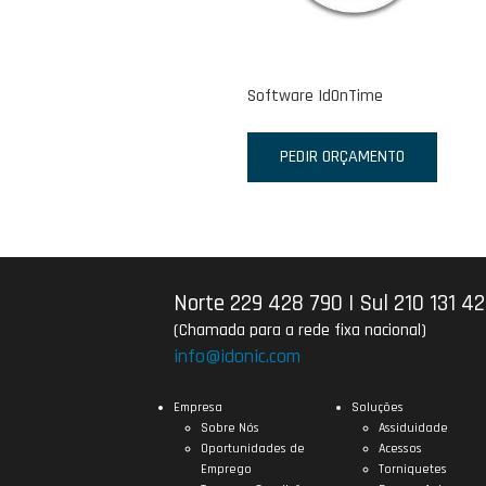
Software IdOnTime
PEDIR ORÇAMENTO
Norte 229 428 790
|
Sul 210 131 4
(Chamada para a rede fixa nacional)
info@idonic.com
Empresa
Soluções
Sobre Nós
Assiduidade
Oportunidades de
Acessos
Emprego
Torniquetes