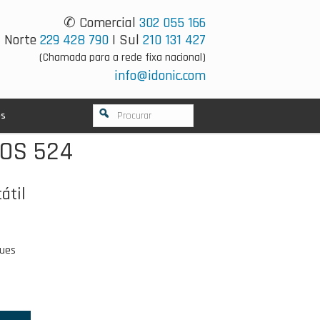
✆ Comercial
302 055 166
Norte
229 428 790
| Sul
210 131 427
(Chamada para a rede fixa nacional)
info@idonic.com
os
OS 524
átil
ques