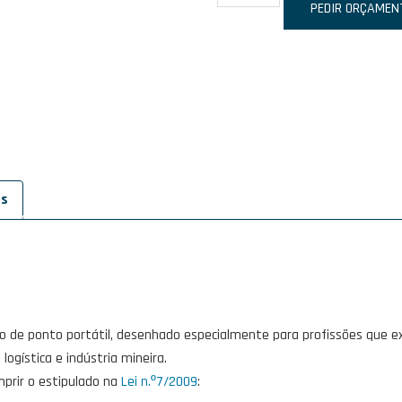
de
PEDIR ORÇAMEN
IDONIC
CHRONOS
524
es
o de ponto portátil, desenhado especialmente para profissões que 
 logística e indústria mineira.
mprir o estipulado na
Lei n.º7/2009
: