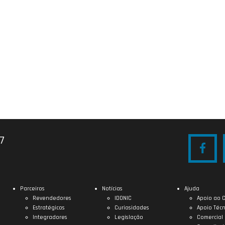
27
Parceiros
Notícias
Ajuda
Revendedores
IDONIC
Apoio ao C
Estratégicos
Curiosidades
Apoio Técn
Integradores
Legislação
Comercial