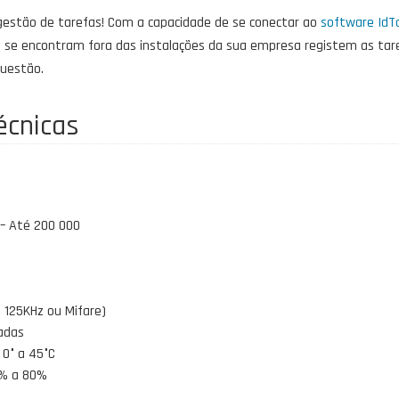
gestão de tarefas! Com a capacidade de se conectar ao
software IdT
 se encontram fora das instalações da sua empresa registem as tare
questão.
écnicas
 Até 200 000
 125KHz ou Mifare)
gadas
0° a 45°C
0% a 80%