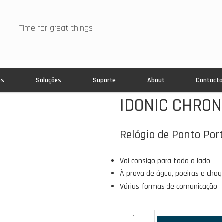
Time for great things!
os
Soluções
Suporte
About
Contact
IDONIC CHRON
Relógio de Ponto Port
Vai consigo para todo o lado
À prova de água, poeiras e cho
Várias formas de comunicação
Quantidade