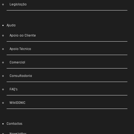
Legislação
Ajuda
Apoio ao Cliente
Apoio Técnico
Comercial
Consultadoria
FAQ’s
WikIDONIC
Contactos
Newsletter