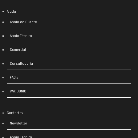
Ajuda
Apoio ao Cliente
Apoio Técnico
Comercial
Consultadoria
FAQ’s
WikIDONIC
Contactos
Newsletter
Apoio Técnico