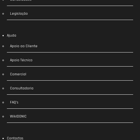
Legislação
Ajuda
Apoio ao Cliente
Apoio Técnico
Comercial
Consultadoria
FAQ’s
WikIDONIC
Contactos