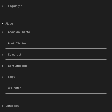
Legislação
Ajuda
Apoio ao Cliente
Apoio Técnico
Comercial
Consultadoria
FAQ’s
WikIDONIC
Contactos