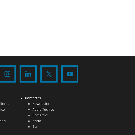
Contactos
liente
Newsletter
ico
Apoio Técnico
Comercial
oria
Norte
Sul