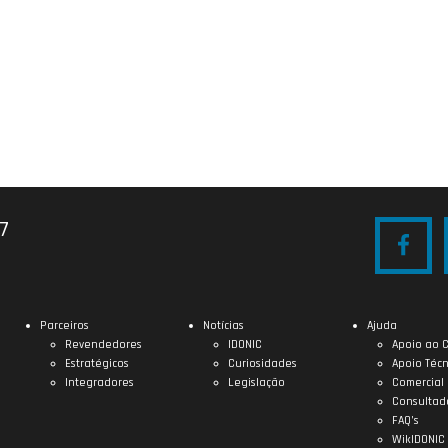
27
Parceiros
Notícias
Ajuda
Revendedores
IDONIC
Apoio ao C
Estratégicos
Curiosidades
Apoio Técn
Integradores
Legislação
Comercial
Consultad
FAQ’s
WikIDONIC