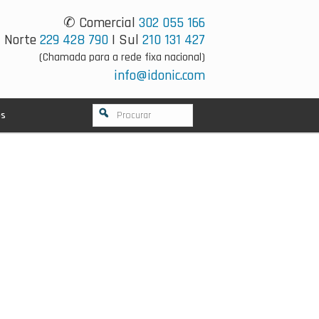
✆ Comercial
302 055 166
Norte
229 428 790
| Sul
210 131 427
(Chamada para a rede fixa nacional)
info@idonic.com
os