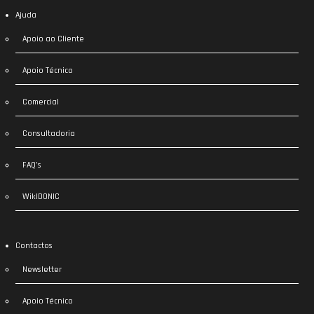
Ajuda
Apoio ao Cliente
Apoio Técnico
Comercial
Consultadoria
FAQ’s
WikIDONIC
Contactos
Newsletter
Apoio Técnico