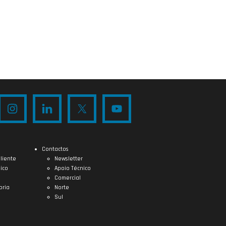
Contactos
liente
Newsletter
ico
Apoio Técnico
Comercial
oria
Norte
Sul