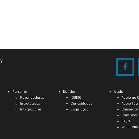
27
Parceiros
Notícias
Ajuda
Revendedores
IDONIC
Apoio ao C
Estratégicos
Curiosidades
Apoio Técn
Integradores
Legislação
Comercial
Consultad
FAQ’s
WikIDONIC