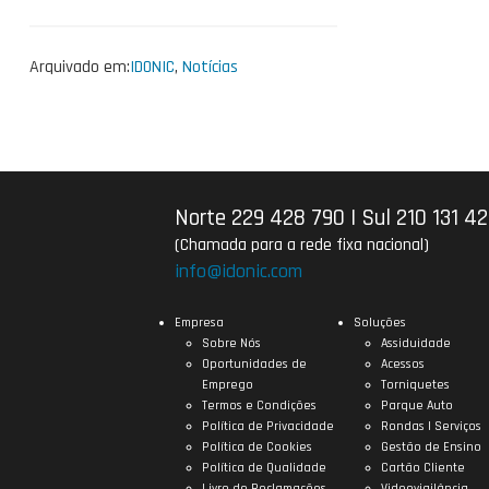
Arquivado em:
IDONIC
,
Notícias
Norte 229 428 790
|
Sul 210 131 4
(Chamada para a rede fixa nacional)
info@idonic.com
Empresa
Soluções
Sobre Nós
Assiduidade
Oportunidades de
Acessos
Emprego
Torniquetes
Termos e Condições
Parque Auto
Política de Privacidade
Rondas | Serviços
Política de Cookies
Gestão de Ensino
Política de Qualidade
Cartão Cliente
Livro de Reclamações
Videovigilância