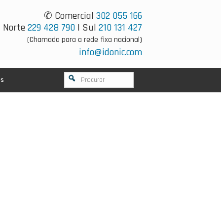
✆ Comercial
302 055 166
Norte
229 428 790
| Sul
210 131 427
(Chamada para a rede fixa nacional)
info@idonic.com
os