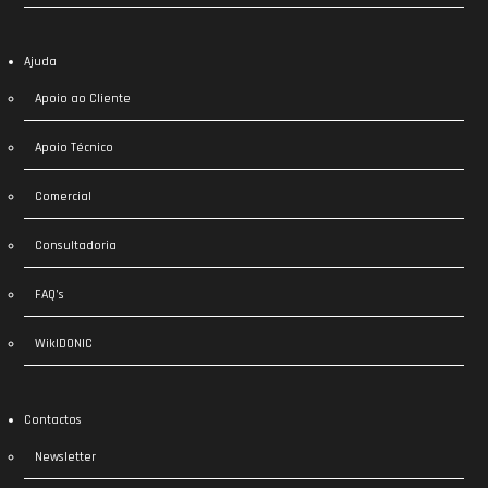
Ajuda
Apoio ao Cliente
Apoio Técnico
Comercial
Consultadoria
FAQ’s
WikIDONIC
Contactos
Newsletter