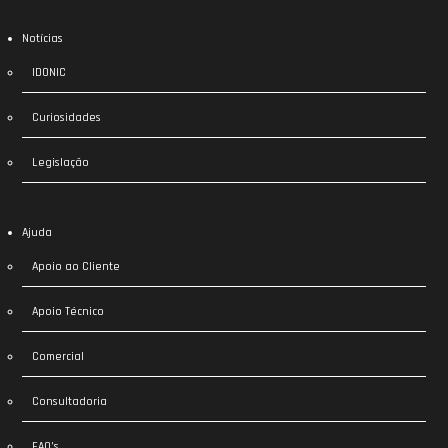
Notícias
IDONIC
Curiosidades
Legislação
Ajuda
Apoio ao Cliente
Apoio Técnico
Comercial
Consultadoria
FAQ’s