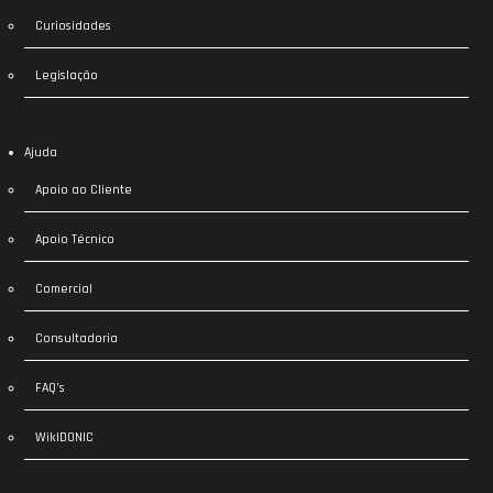
Curiosidades
Legislação
Ajuda
Apoio ao Cliente
Apoio Técnico
Comercial
Consultadoria
FAQ’s
WikIDONIC