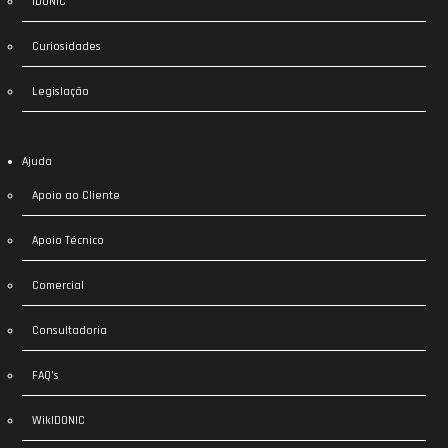
IDONIC
Curiosidades
Legislação
Ajuda
Apoio ao Cliente
Apoio Técnico
Comercial
Consultadoria
FAQ’s
WikIDONIC