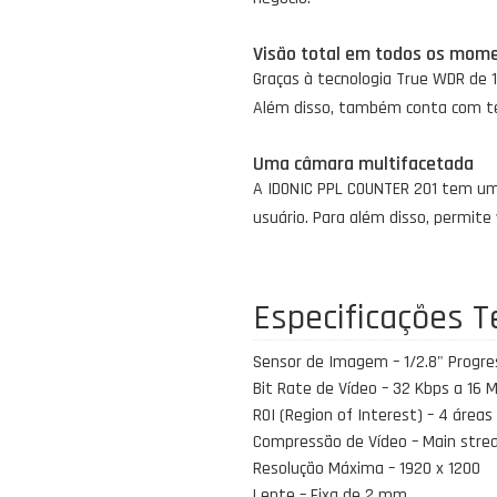
Visão total em todos os mom
Graças à tecnologia True WDR de
Além disso, também conta com tec
Uma câmara multifacetada
A IDONIC PPL COUNTER 201 tem uma 
usuário. Para além disso, permite 
Especificações T
Sensor de Imagem – 1/2.8" Progr
Bit Rate de Vídeo – 32 Kbps a 16 
ROI (Region of Interest) – 4 áreas
Compressão de Vídeo – Main stre
Resolução Máxima – 1920 x 1200
Lente – Fixa de 2 mm