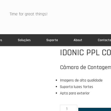
Time for great things!
os
Soluções
Suporte
About
Contact
IDONIC PPL C
NOVIDADE
Câmara de Contagem
Imagens de alta qualidade
Suporta luzes fortes
Apta para exterior
Quantidade