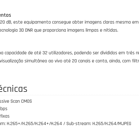
entos
 120 dB, este equipamento consegue obter imagens claras mesmo em c
nologia 3D DNR que proporciona imagens limpas e nítidas.
capacidade de até 32 utilizadores, podendo ser divididos em três ní
visualização simultâneo ao vivo até 20 canais e conta, ainda, com fil
écnicas
essive Scan CMOS
Mbps
 fixas
am: H.265+/H.265/H.264+/H.264 / Sub-stream: H.265/H.264/MJPEG