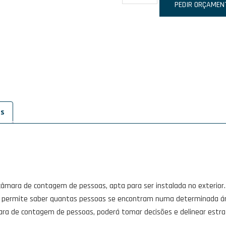
de
PEDIR ORÇAMEN
IDONIC
PPL
COUNTER
201
es
câmara de contagem de pessoas, apta para ser instalada no exterio
a permite saber quantas pessoas se encontram numa determinada á
ara de contagem de pessoas, poderá tomar decisões e delinear estra