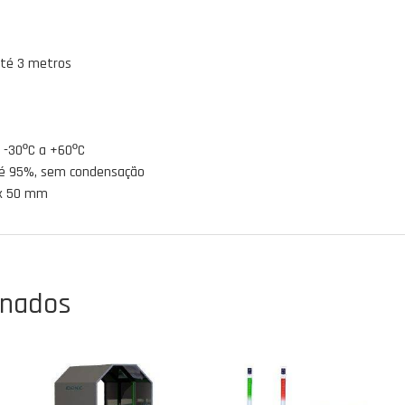
Até 3 metros
 -30ºC a +60ºC
é 95%, sem condensação
0 x 50 mm
onados