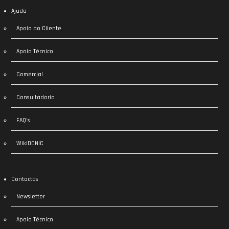
Ajuda
Apoio ao Cliente
Apoio Técnico
Comercial
Consultadoria
FAQ’s
WikIDONIC
Contactos
Newsletter
Apoio Técnico