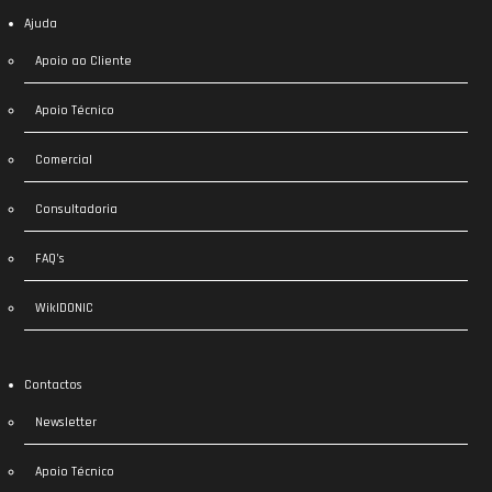
Ajuda
Apoio ao Cliente
Apoio Técnico
Comercial
Consultadoria
FAQ’s
WikIDONIC
Contactos
Newsletter
Apoio Técnico