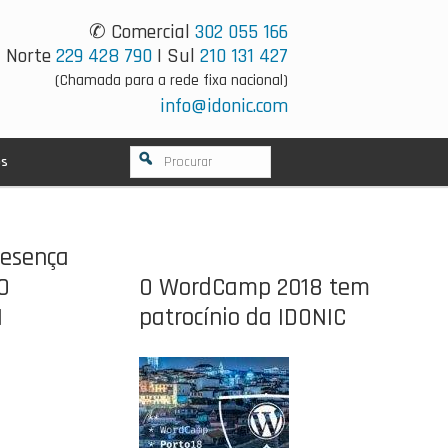
✆ Comercial
302 055 166
Norte
229 428 790
| Sul
210 131 427
(Chamada para a rede fixa nacional)
info@idonic.com
os
resença
O
O WordCamp 2018 tem
M
patrocínio da IDONIC