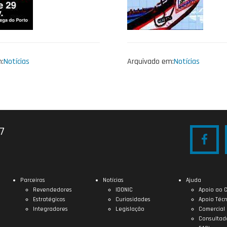
:
Notícias
Arquivado em:
Notícias
27
Parceiros
Notícias
Ajuda
Revendedores
IDONIC
Apoio ao C
Estratégicos
Curiosidades
Apoio Técn
Integradores
Legislação
Comercial
Consultad