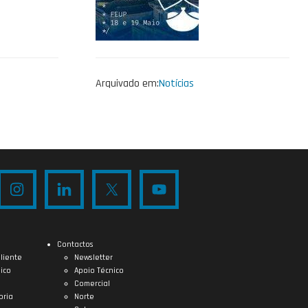
Arquivado em:
Notícias
Contactos
liente
Newsletter
ico
Apoio Técnico
Comercial
oria
Norte