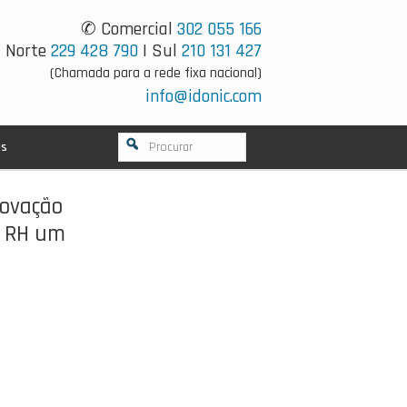
✆ Comercial
302 055 166
Norte
229 428 790
| Sul
210 131 427
(Chamada para a rede fixa nacional)
info@idonic.com
os
novação
o RH um