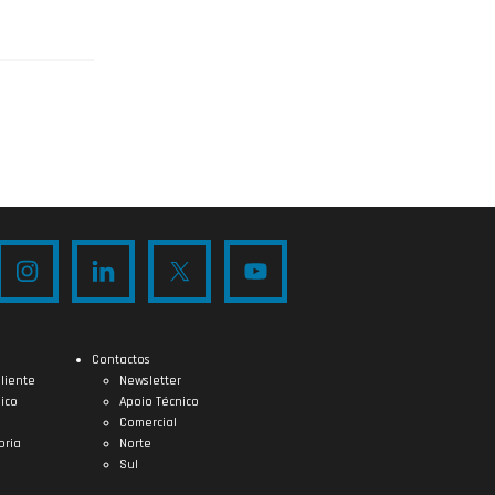
Contactos
liente
Newsletter
ico
Apoio Técnico
Comercial
oria
Norte
Sul