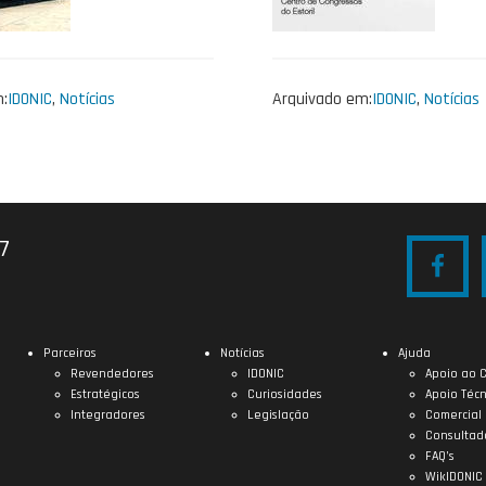
:
IDONIC
,
Notícias
Arquivado em:
IDONIC
,
Notícias
27
Parceiros
Notícias
Ajuda
Revendedores
IDONIC
Apoio ao C
Estratégicos
Curiosidades
Apoio Técn
Integradores
Legislação
Comercial
Consultad
FAQ’s
WikIDONIC