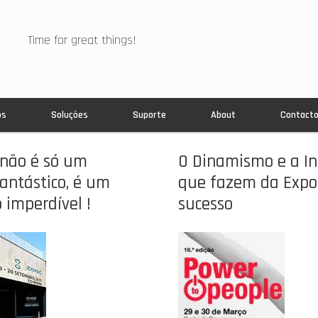
Time for great things!
os
Soluções
Suporte
About
Contact
não é só um
O Dinamismo e a I
antástico, é um
que fazem da Exp
 imperdível !
sucesso