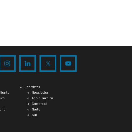
Contactos
liente
Newsletter
ico
Apoio Técnico
Comercial
oria
Norte
Sul