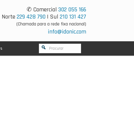
✆ Comercial
302 055 166
Norte
229 428 790
| Sul
210 131 427
(Chamada para a rede fixa nacional)
info@idonic.com
os