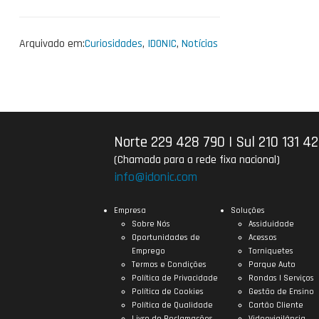
Arquivado em:
Curiosidades
,
IDONIC
,
Notícias
Norte 229 428 790
|
Sul 210 131 4
(Chamada para a rede fixa nacional)
info@idonic.com
Empresa
Soluções
Sobre Nós
Assiduidade
Oportunidades de
Acessos
Emprego
Torniquetes
Termos e Condições
Parque Auto
Política de Privacidade
Rondas | Serviços
Política de Cookies
Gestão de Ensino
Política de Qualidade
Cartão Cliente
Livro de Reclamações
Videovigilância