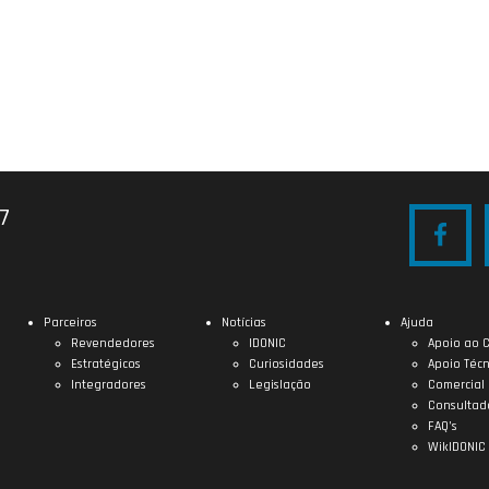
27
Parceiros
Notícias
Ajuda
Revendedores
IDONIC
Apoio ao C
Estratégicos
Curiosidades
Apoio Técn
Integradores
Legislação
Comercial
Consultad
FAQ’s
WikIDONIC