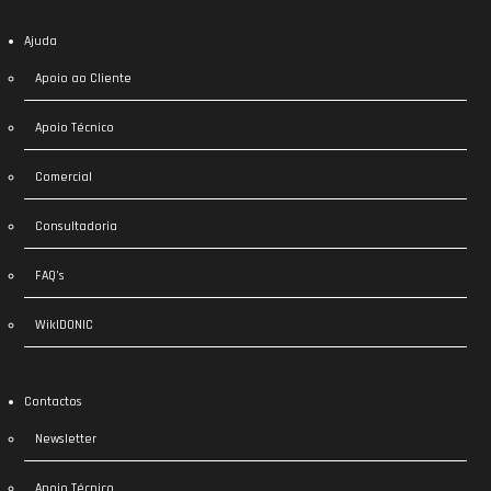
Ajuda
Apoio ao Cliente
Apoio Técnico
Comercial
Consultadoria
FAQ’s
WikIDONIC
Contactos
Newsletter
Apoio Técnico