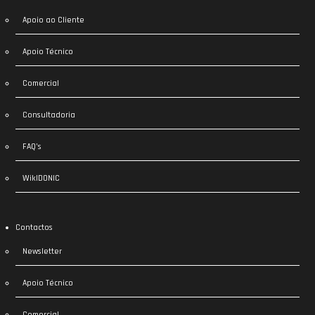
Apoio ao Cliente
Apoio Técnico
Comercial
Consultadoria
FAQ’s
WikIDONIC
Contactos
Newsletter
Apoio Técnico
Comercial